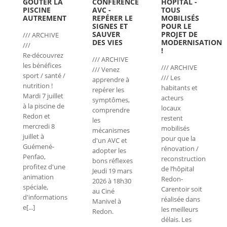
GOÛTER LA
CONFÉRENCE
HÔPITAL -
PISCINE
AVC -
TOUS
AUTREMENT
REPÉRER LE
MOBILISÉS
SIGNES ET
POUR LE
SAUVER
PROJET DE
/// ARCHIVE
DES VIES
MODERNISATION
///
!
Re·découvrez
/// ARCHIVE
les bénéfices
/// ARCHIVE
/// Venez
sport / santé /
/// Les
apprendre à
nutrition !
habitants et
repérer les
Mardi 7 juillet
acteurs
symptômes,
à la piscine de
locaux
comprendre
Redon et
restent
les
mercredi 8
mobilisés
mécanismes
juillet à
pour que la
d'un AVC et
Guémené-
rénovation /
adopter les
Penfao,
reconstruction
bons réflexes
profitez d'une
de l’hôpital
Jeudi 19 mars
animation
Redon-
2026 à 18h30
spéciale,
Carentoir soit
au Ciné
d'informations
réalisée dans
Manivel à
e[...]
les meilleurs
Redon.
délais. Les