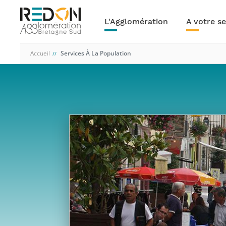
Navigation
Aller
au
principale
L'Agglomération
A votre se
contenu
principal
Accueil
Services À La Population