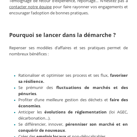
Témoignage de retour d’expérience, reportage… N’hésitez pas à
contacter notre équipe
pour faire rayonner vos engagements et
encourager l’adoption de bonnes pratiques.
Pourquoi se lancer dans la démarche ?
Repenser ses modèles d’affaires et ses pratiques permet de
nombreux bénéfices :
Rationaliser et optimiser ses process et ses flux,
favoriser
sa résilience.
Se prémunir des
fluctuations de marchés et des
pénuries
.
Profiter d’une meilleure gestion des déchets et
faire des
économies
.
Anticiper les
évolutions de réglementation
(loi AGEC,
décarbonation…).
Se différencier, innover,
pérenniser son marché et en
conquérir de nouveaux
.
Créer des
emplois locaux
et non-délocalisables.