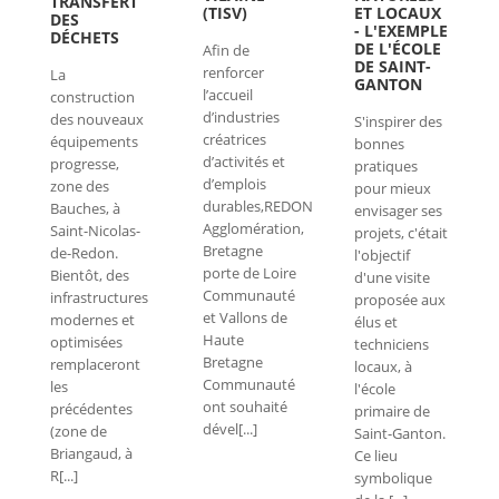
TRANSFERT
(TISV)
ET LOCAUX
DES
- L'EXEMPLE
DÉCHETS
DE L'ÉCOLE
Afin de
DE SAINT-
renforcer
La
GANTON
l’accueil
construction
d’industries
des nouveaux
S'inspirer des
créatrices
équipements
bonnes
d’activités et
progresse,
pratiques
d’emplois
zone des
pour mieux
durables,REDON
Bauches, à
envisager ses
Agglomération,
Saint-Nicolas-
projets, c'était
Bretagne
de-Redon.
l'objectif
porte de Loire
Bientôt, des
d'une visite
Communauté
infrastructures
proposée aux
et Vallons de
modernes et
élus et
Haute
optimisées
techniciens
Bretagne
remplaceront
locaux, à
Communauté
les
l'école
ont souhaité
précédentes
primaire de
dével[...]
(zone de
Saint-Ganton.
Briangaud, à
Ce lieu
R[...]
symbolique