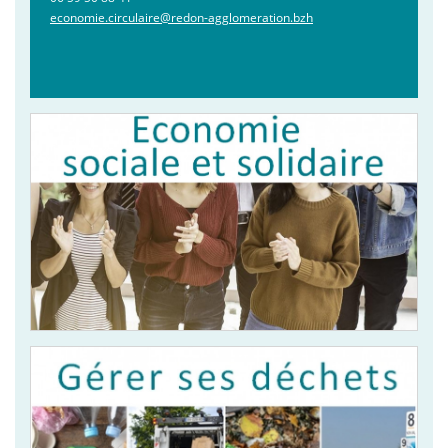
economie.circulaire@redon-agglomeration.bzh