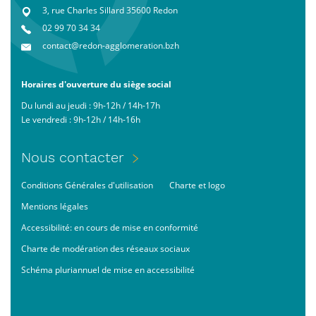
3, rue Charles Sillard 35600 Redon
02 99 70 34 34
contact@redon-agglomeration.bzh
Horaires d'ouverture du siège social
Du lundi au jeudi : 9h-12h / 14h-17h
Le vendredi : 9h-12h / 14h-16h
Menu
Nous contacter
Pied
Footer
Conditions Générales d'utilisation
Charte et logo
de
bas
page
Mentions légales
Accessibilité: en cours de mise en conformité
Charte de modération des réseaux sociaux
Schéma pluriannuel de mise en accessibilité