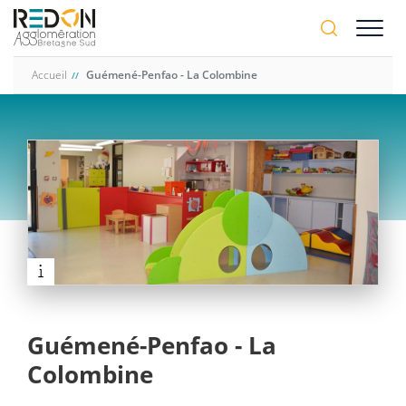
Aller
A-
au
A+
contenu
principal
Accueil
Guémené-Penfao - La Colombine
Guémené-Penfao - La
Colombine