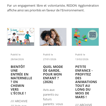
Par un engagement libre et volontariste, REDON Agglomération
affiche ainsi ses priorités en faveur de l'Environnement.
Publié le
Publié le
Publié le
13/02/2026
28/04/2026
27/01/2026
PETITE
BIENTÔT
QUEL MODE
ENFANCE -
UNE
DE GARDE,
PROFITEZ
ENTRÉE EN
POUR MON
DES
MATERNELLE
ENFANT ?
ANIMATIONS
? EN
(2026)
TOUT AU
CHEMIN
LONG DU
VERS
Avis aux
MOIS DE
L'ÉCOLE !
parents ou
MARS !
futurs
/// ARCHIVE
parents : vous
/// ARCHIVE
/// Avis aux