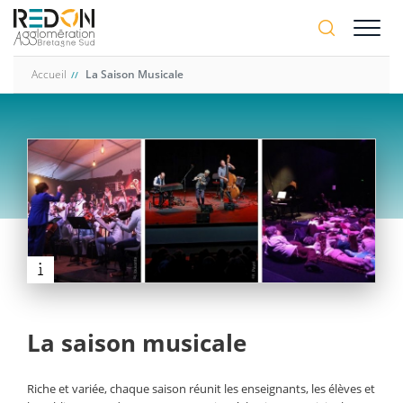
Aller
A-
au
A+
contenu
principal
Accueil
La Saison Musicale
La saison musicale
Riche et variée, chaque saison réunit les enseignants, les élèves et