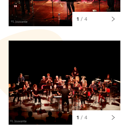
1
/
4
1
/
4