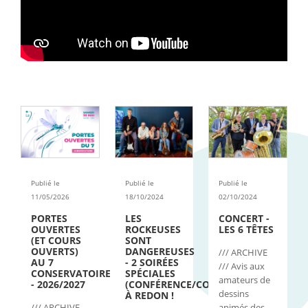
Publié le
Publié le
Publié le
11/05/2026
18/10/2024
02/10/2024
PORTES
LES
CONCERT -
OUVERTES
ROCKEUSES
LES 6 TÊTES
(ET COURS
SONT
OUVERTS)
DANGEREUSES
/// ARCHIVE
AU 7
- 2 SOIRÉES
/// Avis aux
CONSERVATOIRE
SPÉCIALES
amateurs de
- 2026/2027
(CONFÉRENCE/CONCERTS)
dessins
À REDON !
/// ARCHIVE
animés des