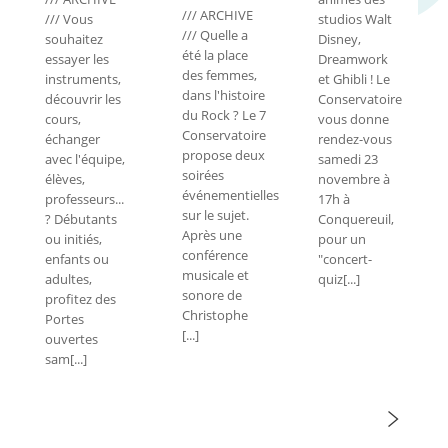
/// ARCHIVE
/// Vous
studios Walt
/// Quelle a
souhaitez
Disney,
été la place
essayer les
Dreamwork
des femmes,
instruments,
et Ghibli ! Le
dans l'histoire
découvrir les
Conservatoire
du Rock ? Le 7
cours,
vous donne
Conservatoire
échanger
rendez-vous
propose deux
avec l'équipe,
samedi 23
soirées
élèves,
novembre à
événementielles
professeurs...
17h à
sur le sujet.
? Débutants
Conquereuil,
Après une
ou initiés,
pour un
conférence
enfants ou
"concert-
musicale et
adultes,
quiz[...]
sonore de
profitez des
Christophe
Portes
[...]
ouvertes
sam[...]