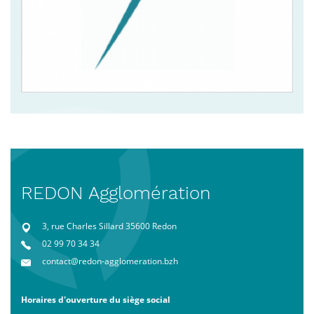
REDON Agglomération
3, rue Charles Sillard 35600 Redon
02 99 70 34 34
contact@redon-agglomeration.bzh
Horaires d'ouverture du siège social