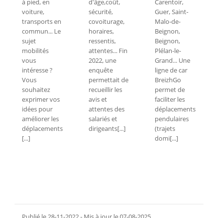
à pied, en
d'âge,coût,
Carentoir,
voiture,
sécurité,
Guer, Saint-
transports en
covoiturage,
Malo-de-
commun... Le
horaires,
Beignon,
sujet
ressentis,
Beignon,
mobilités
attentes... Fin
Plélan-le-
vous
2022, une
Grand... Une
intéresse ?
enquête
ligne de car
Vous
permettait de
BreizhGo
souhaitez
recueillir les
permet de
exprimer vos
avis et
faciliter les
idées pour
attentes des
déplacements
améliorer les
salariés et
pendulaires
déplacements
dirigeants[...]
(trajets
[...]
domi[...]
Publié le 28-11-2022 - Mis à jour le 07-08-2025