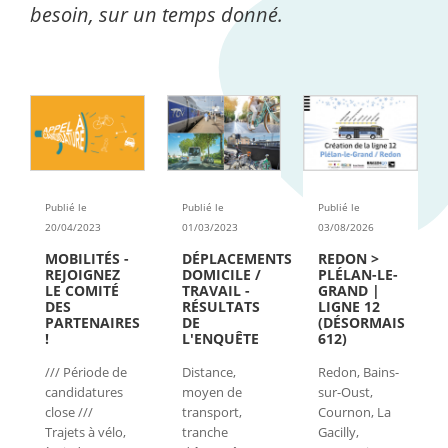
besoin, sur un temps donné.
Publié le
Publié le
Publié le
20/04/2023
01/03/2023
03/08/2026
MOBILITÉS -
DÉPLACEMENTS
REDON >
REJOIGNEZ
DOMICILE /
PLÉLAN-LE-
LE COMITÉ
TRAVAIL -
GRAND |
DES
RÉSULTATS
LIGNE 12
PARTENAIRES
DE
(DÉSORMAIS
!
L'ENQUÊTE
612)
/// Période de
Distance,
Redon, Bains-
candidatures
moyen de
sur-Oust,
close ///
transport,
Cournon, La
Trajets à vélo,
tranche
Gacilly,