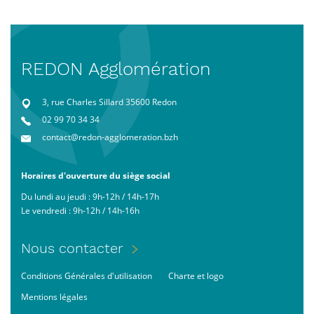
REDON Agglomération
3, rue Charles Sillard 35600 Redon
02 99 70 34 34
contact@redon-agglomeration.bzh
Horaires d'ouverture du siège social
Du lundi au jeudi : 9h-12h / 14h-17h
Le vendredi : 9h-12h / 14h-16h
Menu
Nous contacter
Pied
Footer
Conditions Générales d'utilisation
Charte et logo
de
bas
page
Mentions légales