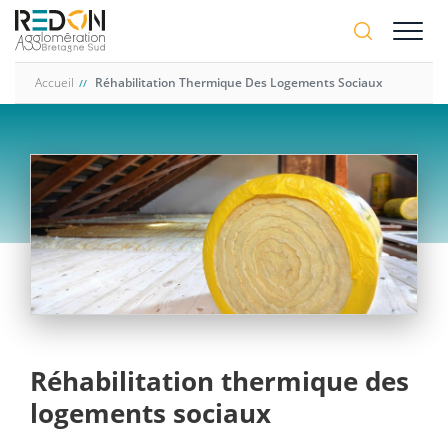
Aller
A-
au
A+
contenu
principal
Accueil
Réhabilitation Thermique Des Logements Sociaux
Réhabilitation thermique des
logements sociaux