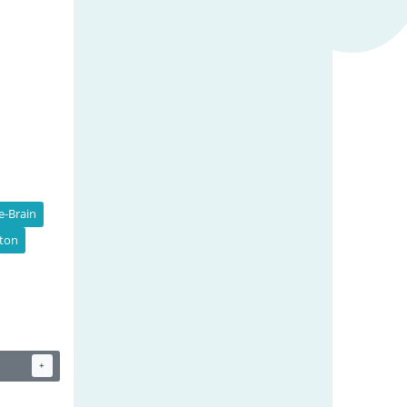
e-Brain
ton
+