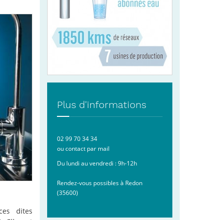
Plus d'informations
02 99 70 34 34
ou contact par
mail
Du lundi au vendredi : 9h-12h
Rendez-vous possibles à Redon
(35600)
ces dites