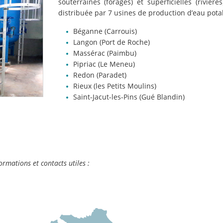
souterraines (forages) et superficielles (rivières
distribuée par 7 usines de production d’eau potab
Béganne (Carrouis)
Langon (Port de Roche)
Massérac (Paimbu)
Pipriac (Le Meneu)
Redon (Paradet)
Rieux (les Petits Moulins)
Saint-Jacut-les-Pins (Gué Blandin)
rmations et contacts utiles :