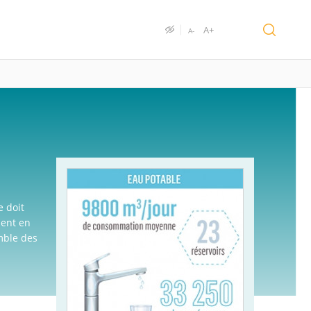
A+
A-
e doit
ment en
mble des