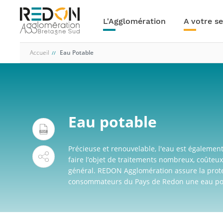
Navigation
Aller
au
principale
L'Agglomération
A votre se
contenu
principal
Accueil
Eau Potable
Eau potable
Précieuse et renouvelable, l'eau est également
faire l’objet de traitements nombreux, coûteux
général. REDON Agglomération assure la protec
consommateurs du Pays de Redon une eau pot