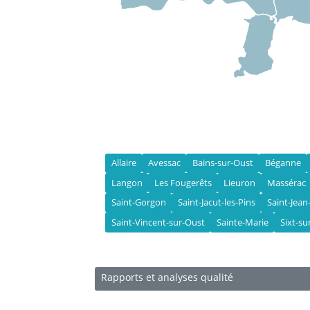
Allaire
Avessac
Bains-sur-Oust
Béganne
Langon
Les Fougerêts
Lieuron
Massérac
Saint-Gorgon
Saint-Jacut-les-Pins
Saint-Jean
Saint-Vincent-sur-Oust
Sainte-Marie
Sixt-su
Rapports et analyses qualité