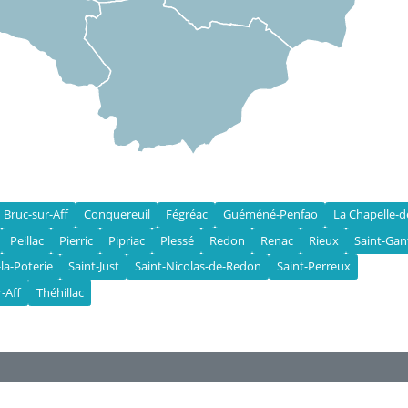
Bruc-sur-Aff
Conquereuil
Fégréac
Guéméné-Penfao
La Chapelle-d
Peillac
Pierric
Pipriac
Plessé
Redon
Renac
Rieux
Saint-Gan
-la-Poterie
Saint-Just
Saint-Nicolas-de-Redon
Saint-Perreux
r-Aff
Théhillac