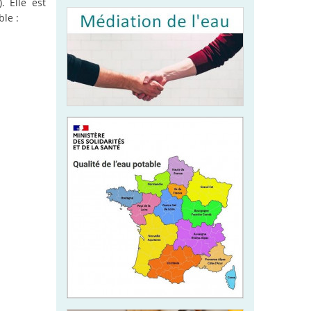
). Elle est
le :