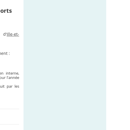
ports
 d'
Ille-et-
ent :
en interne,
our l'année
uit par les