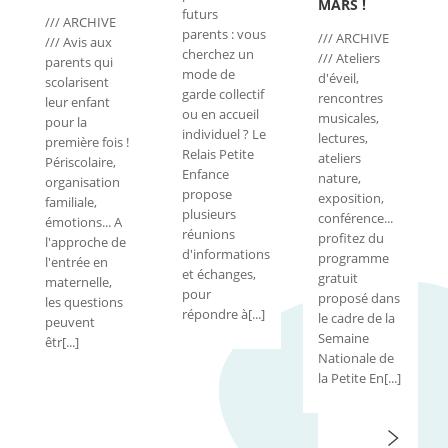
MARS !
futurs
/// ARCHIVE
parents : vous
/// ARCHIVE
/// Avis aux
cherchez un
/// Ateliers
parents qui
mode de
d'éveil,
scolarisent
garde collectif
rencontres
leur enfant
ou en accueil
musicales,
pour la
individuel ? Le
lectures,
première fois !
Relais Petite
ateliers
Périscolaire,
Enfance
nature,
organisation
propose
exposition,
familiale,
plusieurs
conférence...
émotions... A
réunions
profitez du
l'approche de
d'informations
programme
l'entrée en
et échanges,
gratuit
maternelle,
pour
proposé dans
les questions
répondre à[...]
le cadre de la
peuvent
Semaine
êtr[...]
Nationale de
la Petite En[...]