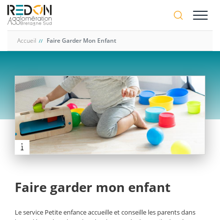
Aller
A-
au
A+
contenu
principal
Accueil
Faire Garder Mon Enfant
Faire garder mon enfant
Le service Petite enfance accueille et conseille les parents dans