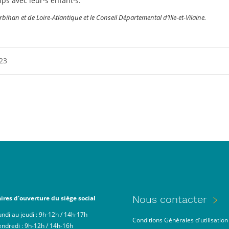
s avec leur·s enfant·s.
ihan et de Loire-Atlantique et le Conseil Départemental d’Ille-et-Vilaine.
023
Menu
Nous contacter
ires d'ouverture du siège social
Pied
undi au jeudi : 9h-12h / 14h-17h
Footer
Conditions Générales d'utilisation
de
endredi : 9h-12h / 14h-16h