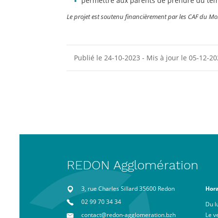
permettre aux parents de prendre du temp
Le projet est soutenu financièrement par les CAF du Morb
Publié le 24-10-2023 - Mis à jour le 05-12-2
REDON Agglomération
3, rue Charles Sillard 35600 Redon
Hora
02 99 70 34 34
Du l
contact@redon-agglomeration.bzh
Le v