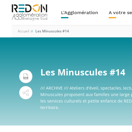
Navigation
Aller
au
principale
L'Agglomération
A votre se
contenu
principal
Accueil
Les Minuscules #14
Les Minuscules #14
/// ARCHIVE /// Ateliers d'éveil, spectacles, l
Minuscules proposent aux familles une large p
les services culturels et petite enfance de 
territoire.