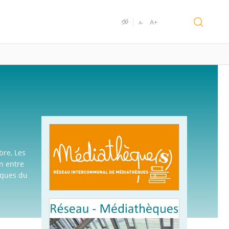
A+
A-
bre, Les
n entre
èques du