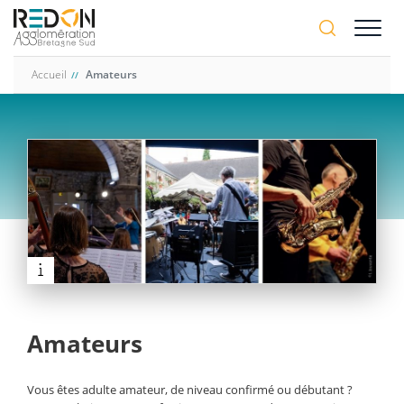
Aller
A-
au
A+
contenu
principal
Accueil
Amateurs
Amateurs
Vous êtes adulte amateur, de niveau confirmé ou débutant ?