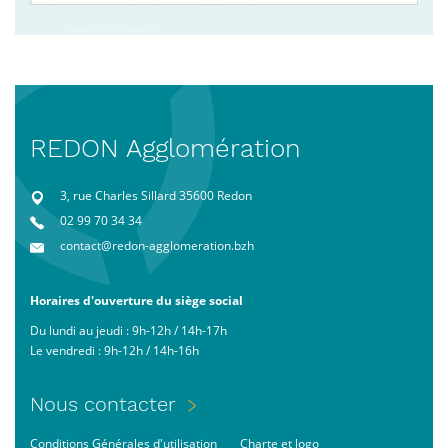
REDON Agglomération
3, rue Charles Sillard 35600 Redon
02 99 70 34 34
contact@redon-agglomeration.bzh
Horaires d'ouverture du siège social
Du lundi au jeudi : 9h-12h / 14h-17h
Le vendredi : 9h-12h / 14h-16h
Menu
Nous contacter
Pied
Footer
Conditions Générales d'utilisation
Charte et logo