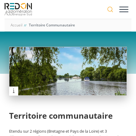
Aller
A-
au
A+
contenu
principal
Accueil
Territoire Communautaire
Territoire communautaire
Etendu sur 2 régions (Bretagne et Pays de la Loire) et 3