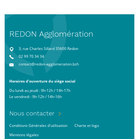
REDON Agglomération
3, rue Charles Sillard 35600 Redon
02 99 70 34 34
contact@redon-agglomeration.bzh
Horaires d'ouverture du siège social
Du lundi au jeudi : 9h-12h / 14h-17h
Le vendredi : 9h-12h / 14h-16h
Menu
Nous contacter
Pied
Footer
Conditions Générales d'utilisation
Charte et logo
de
bas
page
Mentions légales