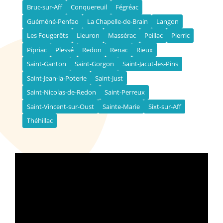
Bruc-sur-Aff
Conquereuil
Fégréac
Guéméné-Penfao
La Chapelle-de-Brain
Langon
Les Fougerêts
Lieuron
Massérac
Peillac
Pierric
Pipriac
Plessé
Redon
Renac
Rieux
Saint-Ganton
Saint-Gorgon
Saint-Jacut-les-Pins
Saint-Jean-la-Poterie
Saint-Just
Saint-Nicolas-de-Redon
Saint-Perreux
Saint-Vincent-sur-Oust
Sainte-Marie
Sixt-sur-Aff
Théhillac