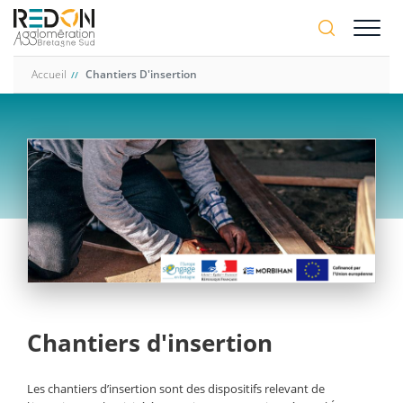
Aller
A-
au
A+
contenu
principal
Accueil
Chantiers D'insertion
Chantiers d'insertion
Les chantiers d’insertion sont des dispositifs relevant de