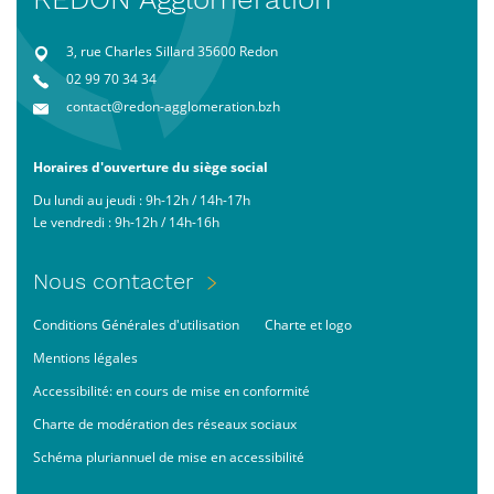
3, rue Charles Sillard 35600 Redon
02 99 70 34 34
contact@redon-agglomeration.bzh
Horaires d'ouverture du siège social
Du lundi au jeudi : 9h-12h / 14h-17h
Le vendredi : 9h-12h / 14h-16h
Menu
Nous contacter
Pied
Footer
Conditions Générales d'utilisation
Charte et logo
de
bas
page
Mentions légales
Accessibilité: en cours de mise en conformité
Charte de modération des réseaux sociaux
Schéma pluriannuel de mise en accessibilité