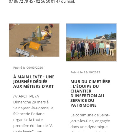
07 86 72 79 45 - 02 56 50 01 47 ou
mail
.
Publié le 06/03/2026
Publié le 25/10/2022
À MAIN LEVÉE : UNE
MUR DU CIMETIÈRE
JOURNÉE DÉDIÉE
: L'ÉQUIPE DU
AUX MÉTIERS D’ART
CHANTIER
D'INSERTION AU
/// ARCHIVE ///
SERVICE DU
Dimanche 29 mars à
PATRIMOINE
Saint-Jean-la-Poterie, la
faïencerie Potiane
La commune de Saint-
organise la toute
Jacut-les-Pins, engagée
première édition de "À
dans une dynamique
main levée", une