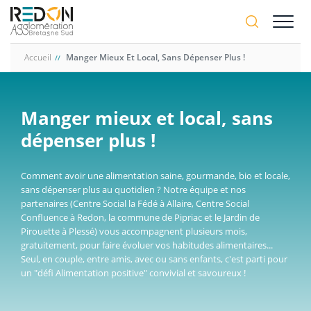
Aller
A-
au
A+
contenu
principal
Accueil
Manger Mieux Et Local, Sans Dépenser Plus !
Manger mieux et local, sans
dépenser plus !
Comment avoir une alimentation saine, gourmande, bio et locale,
sans dépenser plus au quotidien ? Notre équipe et nos
partenaires (Centre Social la Fédé à Allaire, Centre Social
Confluence à Redon, la commune de Pipriac et le Jardin de
Pirouette à Plessé) vous accompagnent plusieurs mois,
gratuitement, pour faire évoluer vos habitudes alimentaires...
Seul, en couple, entre amis, avec ou sans enfants, c'est parti pour
un "défi Alimentation positive" convivial et savoureux !