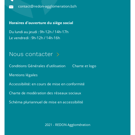
contact@redon-agglomeration.bzh
Horaires d'ouverture du siège social
Du lundi au jeudi : 9h-12h / 14h-17h
Le vendredi : 9h-12h / 14h-16h
Menu
Nous contacter
Pied
Footer
Conditions Générales d'utilisation
Charte et logo
de
bas
page
Mentions légales
Accessibilité: en cours de mise en conformité
Charte de modération des réseaux sociaux
Schéma pluriannuel de mise en accessibilité
2021 - REDON Agglomération