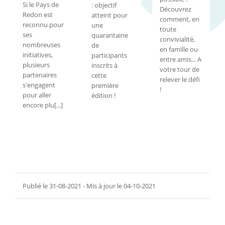
Si le Pays de
: objectif
Découvrez
Redon est
atteint pour
comment, en
reconnu pour
une
toute
ses
quarantaine
convivialité,
nombreuses
de
en famille ou
initiatives,
participants
entre amis... A
plusieurs
inscrits à
votre tour de
partenaires
cette
relever le défi
s'engagent
première
!
pour aller
édition !
encore plu[...]
Publié le 31-08-2021 - Mis à jour le 04-10-2021