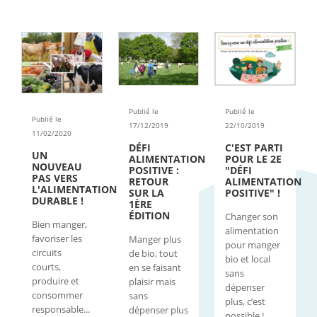
Publié le
Publié le
Publié le
17/12/2019
22/10/2019
11/02/2020
DÉFI
C'EST PARTI
UN
ALIMENTATION
POUR LE 2E
NOUVEAU
POSITIVE :
"DÉFI
PAS VERS
RETOUR
ALIMENTATION
L'ALIMENTATION
SUR LA
POSITIVE" !
DURABLE !
1ÈRE
ÉDITION
Changer son
Bien manger,
alimentation
favoriser les
Manger plus
pour manger
circuits
de bio, tout
bio et local
courts,
en se faisant
sans
produire et
plaisir mais
dépenser
consommer
sans
plus, c’est
responsable...
dépenser plus
possible !