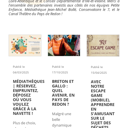
Loire-Atlantique et le Conseil Départemental d’Ille-et-Vilaine. Merci à
l'ensemble des partenaires investis aux côtés de nos équipes Petite
Enfance, Médiathèque Jean-Michel Bollé, Conservatoire le 7, et le
Canal Théâtre du Pays de Redon !
Publié le
Publié le
Publié le
04/03/2025
17/10/2025
15/04/2025
MÉDIATHÈQUES
BRETON ET
AVEC
| RÉSERVEZ,
GALLO :
NOTRE
EMPRUNTEZ,
QUEL
ESCAPE
DÉPOSEZ
AVENIR, EN
GAME
OÙ VOUS
PAYS DE
(MOBILE),
VOULEZ
REDON ?
APPRENDRE
GRÂCE À LA
EN
NAVETTE !
S'AMUSANT
Malgré une
SUR LE
belle
SUJET DES
Plus de choix,
dynamique
DÉCHETS,