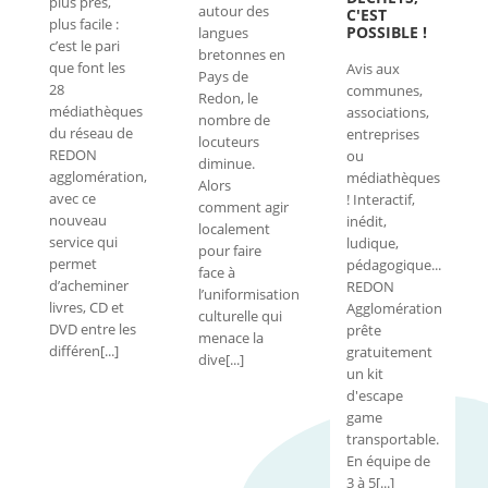
plus près,
autour des
C'EST
plus facile :
POSSIBLE !
langues
c’est le pari
bretonnes en
que font les
Avis aux
Pays de
28
communes,
Redon, le
médiathèques
associations,
nombre de
du réseau de
entreprises
locuteurs
REDON
ou
diminue.
agglomération,
médiathèques
Alors
avec ce
! Interactif,
comment agir
nouveau
inédit,
localement
service qui
ludique,
pour faire
permet
pédagogique...
face à
d’acheminer
REDON
l’uniformisation
livres, CD et
Agglomération
culturelle qui
DVD entre les
prête
menace la
différen[...]
gratuitement
dive[...]
un kit
d'escape
game
transportable.
En équipe de
3 à 5[...]