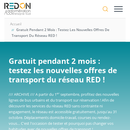
Aller
A-
au
A+
contenu
principal
Accueil
Gratuit Pendant 2 Mois : Testez Les Nouvelles Offres De
Transport Du Réseau RED !
Gratuit pendant 2 mois :
testez les nouvelles offres de
transport du réseau RED !
er
/// ARCHIVE /// A partir du 1
septembre, profitez des nouvelles
lignes de bus urbains et du transport sur réservation ! Afin de
découvrir les services du réseau RED sans contrainte ni
engagement, le réseau est accessible gratuitement, jusqu'au 31
octobre. Déplacements domicile-travail, courses ou rendez-
vous… C'est l'occasion de tester et pourquoi pas changer vos
habitudes avec de nouvelles offres de transport !