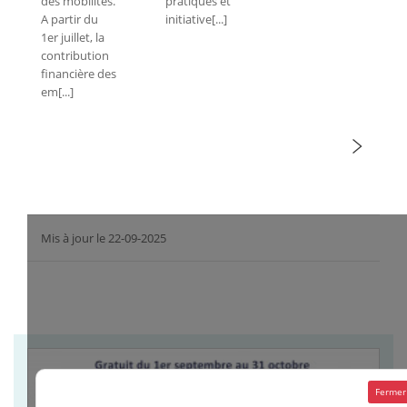
des mobilités.
pratiques et
A partir du
initiative[...]
1er juillet, la
contribution
financière des
em[...]
Mis à jour le 22-09-2025
Fermer