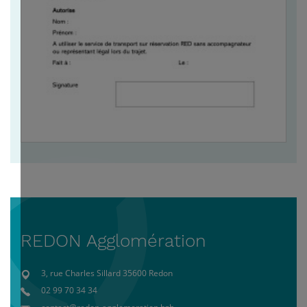
REDON Agglomération
3, rue Charles Sillard 35600 Redon
02 99 70 34 34