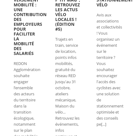
MOBILITÉ :
RETROUVEZ
VÉLO
UNE
LES ACTUS
CONTRIBUTION
VÉLO
Avis aux
DES
LOCALES !
associations
EMPLOYEURS
(ÉDITION
et collectivités
POUR
#5)
! Vous
FACILITER
LA
Trajets en
organisez un
MOBILITÉ
train, service
événement
DES
de location,
sur le
SALARIÉS
points infos
territoire ?
REDON
mobilités,
Vous
Agglomération
gratuité du
souhaitez
souhaite
réseau RED
encourager
engager
jusqu'au 31
l'accès des
l’ensemble
octobre,
cyclistes avec
des acteurs
ateliers
une solution
du territoire
mécanique,
de
dans la
Maison du
stationnement
transition
vélo...
optimisée et
écologique,
Retrouvez les
des conseils
notamment
événements,
pe[...]
sur le plan
infos