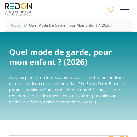
Aller
A-
au
A+
contenu
principal
Accueil
Quel Mode De Garde, Pour Mon Enfant ? (2026)
Quel mode de garde, pour
mon enfant ? (2026)
Avis aux parents ou futurs parents : vous cherchez un mode de
garde collectif ou en accueil individuel ? Le Relais Petite Enfance
propose plusieurs réunions d'informations et échanges, pour
répondre à toutes les questions sur les offres possibles sur le
territoire (crèches, assistants maternels, MAM...).