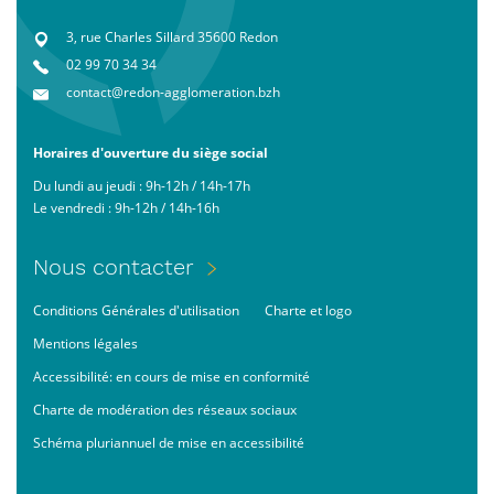
3, rue Charles Sillard 35600 Redon
02 99 70 34 34
contact@redon-agglomeration.bzh
Horaires d'ouverture du siège social
Du lundi au jeudi : 9h-12h / 14h-17h
Le vendredi : 9h-12h / 14h-16h
Menu
Nous contacter
Pied
Footer
Conditions Générales d'utilisation
Charte et logo
de
bas
page
Mentions légales
Accessibilité: en cours de mise en conformité
Charte de modération des réseaux sociaux
Schéma pluriannuel de mise en accessibilité