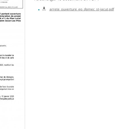
arrete_ouverture_ep_dpmec_st-jacut.pdf