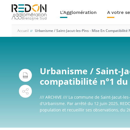
Navigation
Aller
au
principale
L'Agglomération
A votre se
contenu
principal
Accueil
Urbanisme / Saint-Jacut-les-Pins - Mise En Compatibilité
Urbanisme / Saint-Ja
compatibilité n°1 du
/// ARCHIVE /// La commune de Saint-Jacut-les
d'Urbanisme. Par arrêté du 12 juin 2025, RED
population et recueillir ses observations, du 26