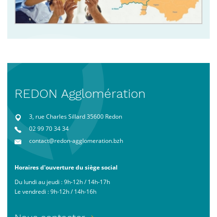
REDON Agglomération
3, rue Charles Sillard 35600 Redon
02 99 70 34 34
contact@redon-agglomeration.bzh
Horaires d'ouverture du siège social
Du lundi au jeudi : 9h-12h / 14h-17h
Le vendredi : 9h-12h / 14h-16h
Menu