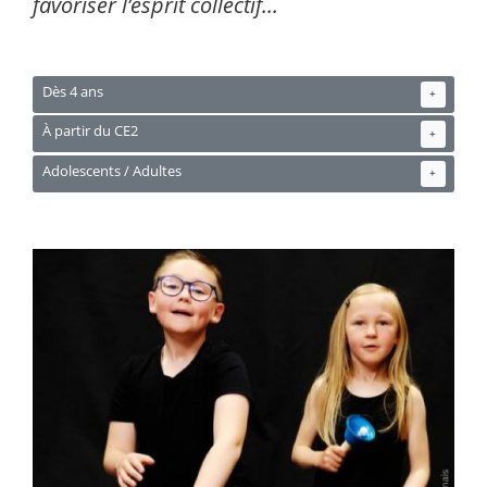
favoriser l’esprit collectif...
Dès 4 ans
+
À partir du CE2
+
Adolescents / Adultes
+