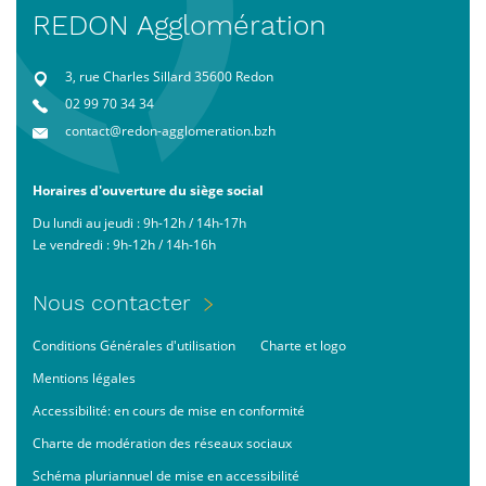
REDON Agglomération
3, rue Charles Sillard 35600 Redon
02 99 70 34 34
contact@redon-agglomeration.bzh
Horaires d'ouverture du siège social
Du lundi au jeudi : 9h-12h / 14h-17h
Le vendredi : 9h-12h / 14h-16h
Menu
Nous contacter
Pied
Footer
Conditions Générales d'utilisation
Charte et logo
de
bas
page
Mentions légales
Accessibilité: en cours de mise en conformité
Charte de modération des réseaux sociaux
Schéma pluriannuel de mise en accessibilité