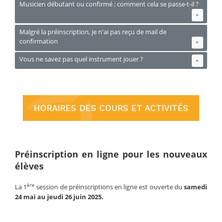
Musicien débutant ou confirmé ; comment cela se passe-t-il ?
+
Malgré la préinscription, je n'ai pas reçu de mail de
confirmation
+
Vous ne savez pas quel instrument jouer ?
+
HORAIRES DES COURS ET ACTIVITÉS
Préinscription en ligne pour les nouveaux
élèves
ère
La 1
session de préinscriptions en ligne est ouverte du
samedi
24 mai au jeudi 26 juin 2025.