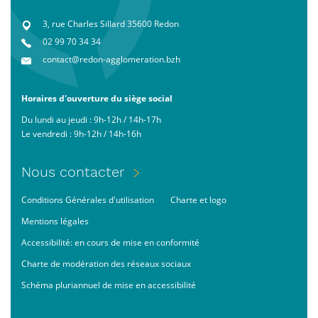
3, rue Charles Sillard 35600 Redon
02 99 70 34 34
contact@redon-agglomeration.bzh
Horaires d'ouverture du siège social
Du lundi au jeudi : 9h-12h / 14h-17h
Le vendredi : 9h-12h / 14h-16h
Menu
Nous contacter
Pied
Footer
Conditions Générales d'utilisation
Charte et logo
de
bas
page
Mentions légales
Accessibilité: en cours de mise en conformité
Charte de modération des réseaux sociaux
Schéma pluriannuel de mise en accessibilité