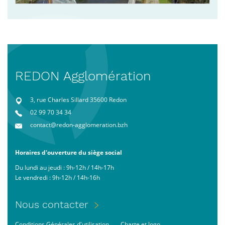
REDON Agglomération
3, rue Charles Sillard 35600 Redon
02 99 70 34 34
contact@redon-agglomeration.bzh
Horaires d'ouverture du siège social
Du lundi au jeudi : 9h-12h / 14h-17h
Le vendredi : 9h-12h / 14h-16h
Menu
Nous contacter
Pied
Conditions Générales d'utilisation
Charte et logo